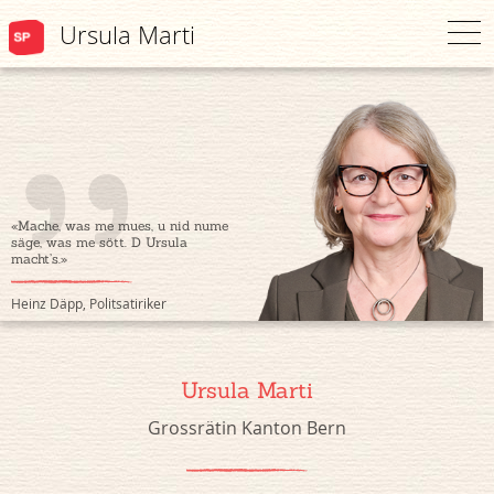
Ursula Marti
«Mache, was me mues, u nid nume
säge, was me sött. D Ursula
macht’s.»
Heinz Däpp, Politsatiriker
Ursula Marti
Grossrätin Kanton Bern